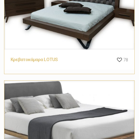
Κρεβατοκάμαρα LOTUS
78