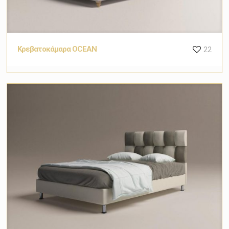
Κρεβατοκάμαρα OCEAN
22