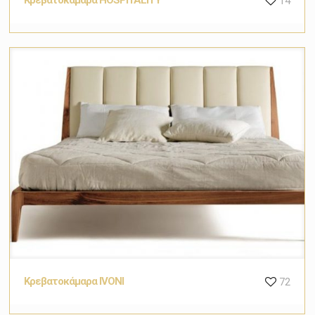
14
Κρεβατοκάμαρα IVONI
72