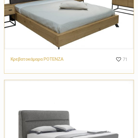
Κρεβατοκάμαρα POTENZA
71