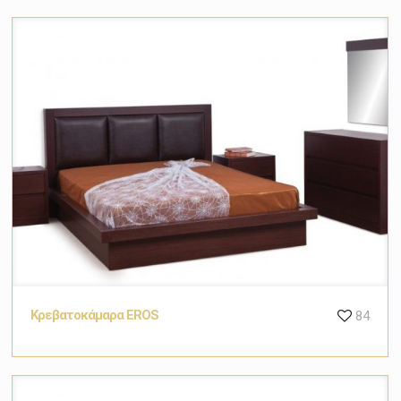
Κρεβατοκάμαρα EROS
84