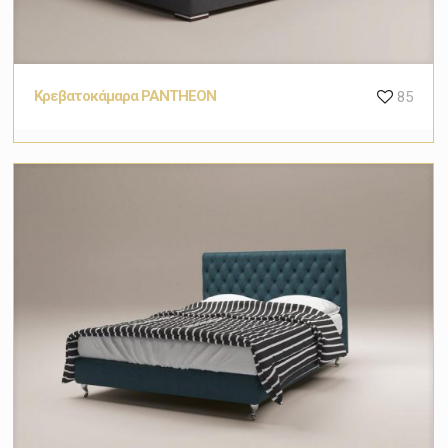
Κρεβατοκάμαρα PANTHEON
85