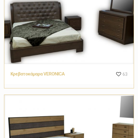
Κρεβατοκάμαρα VERONICA
63