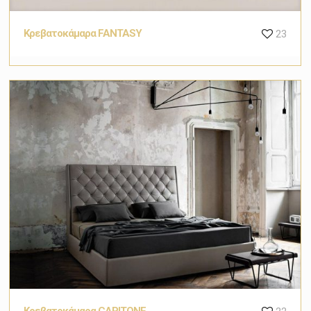
Κρεβατοκάμαρα FANTASY
23
Κρεβατοκάμαρα CAPITONE