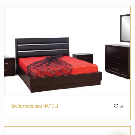
Κρεβατοκάμαρα NAPOLI
60