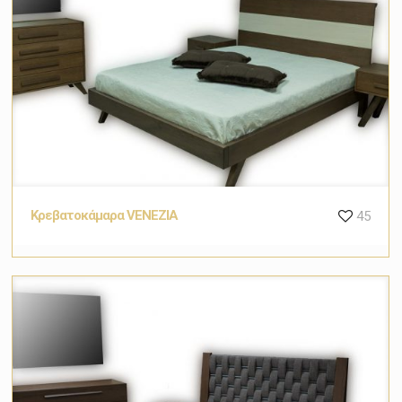
Κρεβατοκάμαρα VENEZIA
45